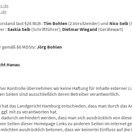
s.de
.de
orstand laut §26 BGB :
Tim Bohlen
(2.Vorsitzender) und
Nico Seib
(
er :
Saskia Seib
(Schriftführer);
Dietmar Wiegand
(Gerätewart)
er gemäß §6 MDStv:
Jörg Bohlen
cht Hanau
icher Kontrolle übernehmen wir keine Haftung für Inhalte externer L
ten Seiten sind ausschließlich deren Betreiber verantwortlich.
98 hat das Landgericht Hamburg entschieden, dass man durch das A
e ggf. mit zu verantworten hat.
ur dadurch verhindert werden, dass man sich ausdrücklich von diese
en Seiten dieser Homepage Links zu anderen Seiten im Internet ge
Wir möchten ausdrücklich betonen, dass wir keinerlei Einfluss auf die