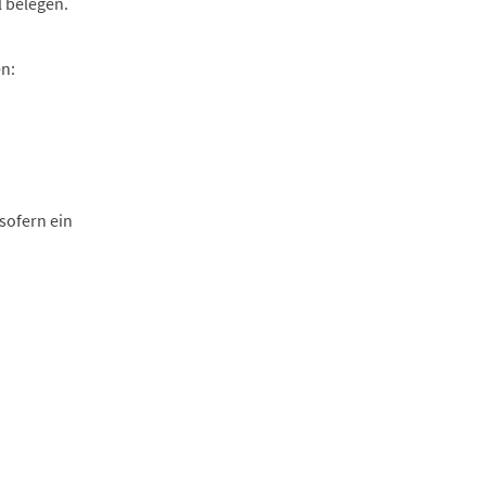
 belegen.
n:
sofern ein