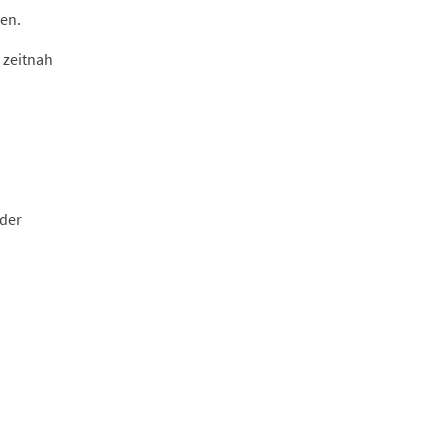
len.
 zeitnah
oder