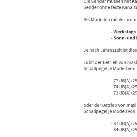
Die Sender müssen mit Ka
Sender ohne feste Kanalzu
Bei Modellen mit Verbrenn
- Werkstags : 9 
- Sonn- und Feiert
Je nach Jahreszeit ist di
Es ist der Betrieb von ma
Schallpegel je Modell von
- 77 dB(A)/2
- 74 dB(A)/2
- 72 dB(A)/2
oder
der Betrieb von maxi
Schallpegel je Modell von
- 87 dB(A)/2
- 84 dB(A)/2