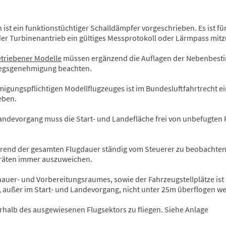
st ein funktionstüchtiger Schalldämpfer vorgeschrieben. Es ist für
der Turbinenantrieb ein gültiges Messprotokoll oder Lärmpass mit
etriebener Modelle
müssen ergänzend die Auflagen der Nebenbes
tiegsgenehmigung beachten.
igungspflichtigen Modellflugzeuges ist im Bundesluftfahrtrecht e
eben.
andevorgang muss die Start- und Landefläche frei von unbefugten
rend der gesamten Flugdauer ständig vom Steuerer zu beobachte
räten immer auszuweichen.
auer- und Vorbereitungsraumes, sowie der Fahrzeugstellplätze ist 
 außer im Start- und Landevorgang, nicht unter 25m überflogen w
rhalb des ausgewiesenen Flugsektors zu fliegen. Siehe Anlage