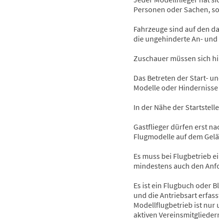
Personen oder Sachen, sow
Fahrzeuge sind auf den d
die ungehinderte An- und 
Zuschauer müssen sich hi
Das Betreten der Start- u
Modelle oder Hindernisse 
In der Nähe der Startstell
Gastflieger dürfen erst n
Flugmodelle auf dem Gelä
Es muss bei Flugbetrieb e
mindestens auch den Anfo
Es ist ein Flugbuch oder 
und die Antriebsart erfas
Modellflugbetrieb ist nur 
aktiven Vereinsmitgliedern