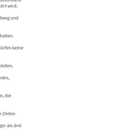
ört wird.
ldweg und
halten.
dürfen keine
tellen.
edes,
n, die
e Zeiten
er als drei