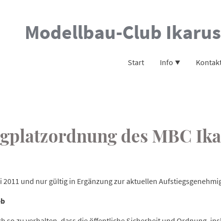
Modellbau-Club Ikarus
Start
Info
Kontak
ugplatzordnung des MBC Ika
i 2011 und nur gültig in Ergänzung zur aktuellen Aufstiegsgenehm
eb
ich so zu verhalten, dass die öffentliche Sicherheit und Ordnung, i