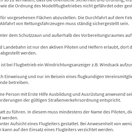
ie die Ordnung des Modellflugbetriebes nicht gefährdet oder gest
afür vorgesehenen Flächen abzustellen. Die Durchfahrt auf dem Fe
Abfahrt von Rettungsfahrzeugen muss ständig sichergestellt sein.
nter dem Schutzzaun und außerhalb des Vorbereitungsraumes auf
nd Landebahn ist nur den aktiven Piloten und Helfern erlaubt, dort 
abgestellt werden.
e ist bei Flugbetrieb ein Windrichtungsanzeiger z.B. Windsack aufzus
ach Einweisung und nur im Beisein eines flugkundigen Vereinsmitgli
nde betreiben.
ine Person mit Erste Hilfe Ausbildung und Ausrüstung anwesend sei
rderungen der gültigen Straßenverkehrsordnung entspricht.
Blatt zu führen. In diesem muss mindestens der Name des Piloten, di
st werden.
unter Aufsicht eines Flugleiters gestattet. Bei Anwesenheit von wenig
 kann auf den Einsatz eines Flugleiters verzichtet werden.