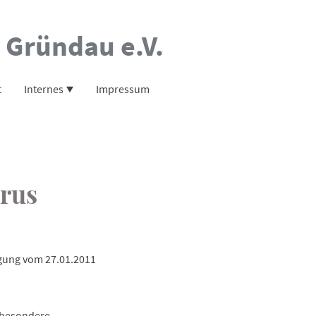
 Gründau e.V.
t
Internes
Impressum
rus
igung vom 27.01.2011
nsbesondere