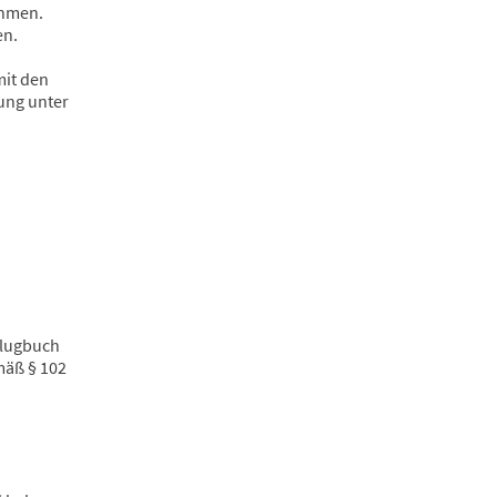
ehmen.
en.
mit den
ung unter
Flugbuch
mäß § 102