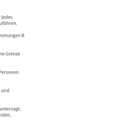
 jedes
zuführen.
timmungen B
ine Grenze
 Personen
n und
untersagt.
erden.