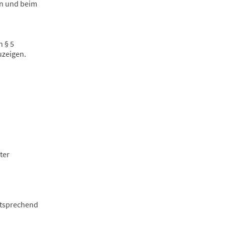
en und beim
 § 5
uzeigen.
ter
ntsprechend