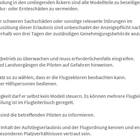
dung in den umliegenden Äckern sind alle Modellteile zu beseitig
lur- oder Ernteschäden zu vermeiden.
er schweren Sachschäden oder sonstige relevante Störungen im
übung dieser Erlaubnis sind unbeschadet der Anzeigepflicht nach
erhalb von drei Tagen der zuständigen Genehmigungsbehörde anz
ugbetrieb zu überwachen und muss erforderlichenfalls eingreifen.
nd Landvorgängen die Piloten auf Gefahren hinweisen.
atz so zu wählen, dass er die Flugsektoren beobachten kann.
erer Hilfspersonen bedienen.
gkeit darf er selbst kein Modell steuern. Es können mehrere Fluglei
lung ist im Flugleiterbuch geregelt.
ind die betreffenden Piloten zu informieren.
n Inhalt der Aufstiegserlaubnis und der Flugordnung kennen und e
esonderen Platzverhältnissen vertraut sein.