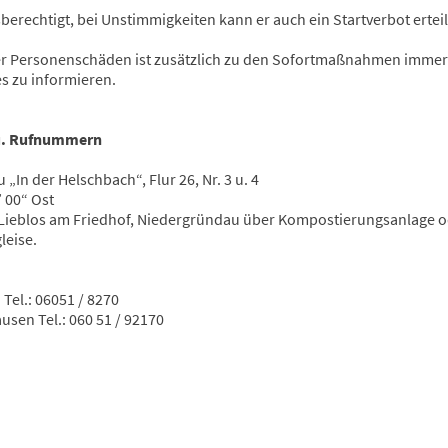
sberechtigt, bei Unstimmigkeiten kann er auch ein Startverbot ertei
der Personenschäden ist zusätzlich zu den Sofortmaßnahmen immer
es zu informieren.
 u. Rufnummern
In der Helschbach“, Flur 26, Nr. 3 u. 4
’ 00“ Ost
Lieblos am Friedhof, Niedergründau über Kompostierungsanlage 
leise.
Tel.: 06051 / 8270
usen Tel.: 060 51 / 92170